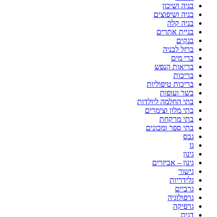
בניה ושיכון
בניה ושיפוצים
בניה קלה
בניית אתרים
בנקים
ברזל לבניה
ברי מים
בריאות הנפש
בריכות
בריכות טיפוליות
בשר ועופות
בתי החלמה ליולדות
בתי מלון וצימרים
בתי מרקחת
בתי ספר ומכונים
גבס
גז
גינון
גינון – אביזרים
גישור
גלידריות
גרביים
גרפולוגיה
גרפיקה
דגים