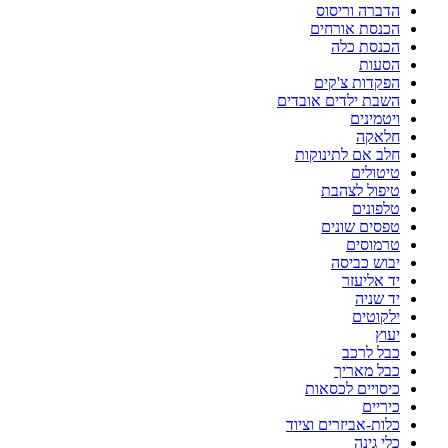
הדברה וריסוס
הכנסת אורחים
הכנסת כלה
הסעות
הפקדות צ'קים
השבת ילדים אובדים
ויטמינים
חלאקה
חלב אם לתינוקות
טיטולים
טיפול לצהבת
טלפונים
טפסים שונים
טרמוסים
יבוש כביסה
יד אליעזר
יד שניה
ילקוטים
יעוץ
כבל לרכב
כבל מאריך
כיסויים לכסאות
כיריים
כלות-אביזרים וציוד
כלי גינה