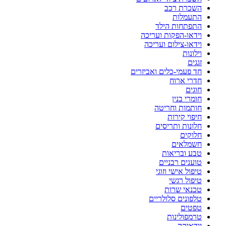
השכרת רכב
התעמלות
התפתחות הילד
וידאו-הפקות ועריכה
וידאו-צילום ועריכה
וילונות
זגגים
חד פעמי-כלים ואביזרים
חדרי ארוח
חוגים
חומרי בנין
חותמות וחריטה
חיפוי קירות
חלונות ותריסים
חלוקים
חשמלאים
טבע ובריאות
טוענים רבניים
טיפול אישי וזוגי
טיפול רגשי
טכנאי שרות
טלפונים סלולריים
טפטים
טרמפולינות
יודאיקה