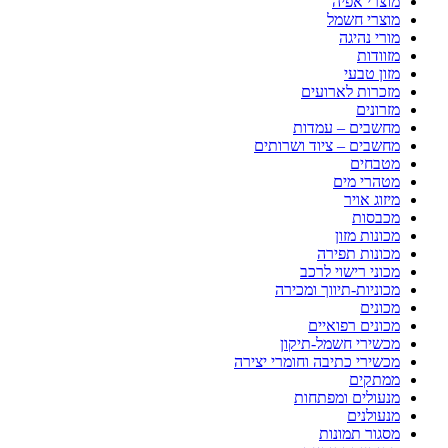
מוצרי אפיה
מוצרי חשמל
מורי נהיגה
מזוודות
מזון טבעי
מזכרות לארועים
מזרונים
מחשבים – עמדות
מחשבים – ציוד ושרותים
מטבחים
מטהרי מים
מיזוג אויר
מכבסות
מכונות מזון
מכונות תפירה
מכוני רישוי לרכב
מכוניות-תיווך ומכירה
מכונים
מכונים רפואיים
מכשירי חשמל-תיקון
מכשירי כתיבה וחומרי יצירה
ממתקים
מנעולים ומפתחות
מנעולנים
מסגור תמונות