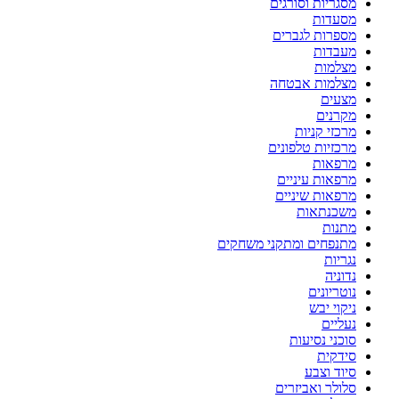
מסגריות וסורגים
מסעדות
מספרות לגברים
מעבדות
מצלמות
מצלמות אבטחה
מצעים
מקרנים
מרכזי קניות
מרכזיות טלפונים
מרפאות
מרפאות עיניים
מרפאות שיניים
משכנתאות
מתנות
מתנפחים ומתקני משחקים
נגריות
נדוניה
נוטריונים
ניקוי יבש
נעליים
סוכני נסיעות
סידקית
סיוד וצבע
סלולר ואביזרים