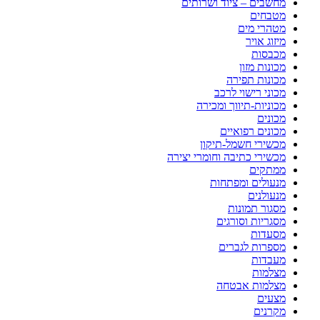
מחשבים – ציוד ושרותים
מטבחים
מטהרי מים
מיזוג אויר
מכבסות
מכונות מזון
מכונות תפירה
מכוני רישוי לרכב
מכוניות-תיווך ומכירה
מכונים
מכונים רפואיים
מכשירי חשמל-תיקון
מכשירי כתיבה וחומרי יצירה
ממתקים
מנעולים ומפתחות
מנעולנים
מסגור תמונות
מסגריות וסורגים
מסעדות
מספרות לגברים
מעבדות
מצלמות
מצלמות אבטחה
מצעים
מקרנים