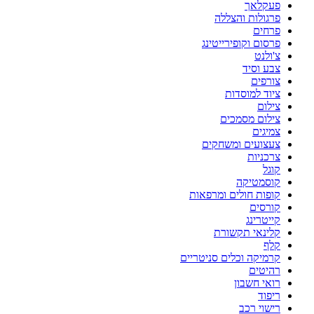
פעקלאך
פרגולות והצללה
פרחים
פרסום וקופירייטינג
צ'ולנט
צבע וסיד
צורפים
ציוד למוסדות
צילום
צילום מסמכים
צמיגים
צעצועים ומשחקים
צרכניות
קוגל
קוסמטיקה
קופות חולים ומרפאות
קורסים
קייטרינג
קלינאי תקשורת
קלף
קרמיקה וכלים סניטריים
רהיטים
רואי חשבון
ריפוד
רישוי רכב