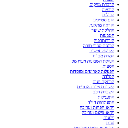
הדברת מזיקים
הדמיות
הובלות
הום סטיילינג
הוראה מתקנת
החלקת שיער
הטבעות
הידרותרפיה
הכנסת ספרי תורה
הלבשה אישית
המרת מט"ח
הנהלת חשבונות ויעוץ מס
הסעות
הפעלות לארועים ומוסדות
הקלדה
הרחקת יונים
השכרת ציוד לארועים
השכרת רכב
התעמלות
התפתחות הילד
וידאו-הפקות ועריכה
וידאו-צילום ועריכה
וילונות
זגגים
חד פעמי-כלים ואביזרים