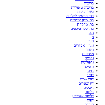
בריכות
בריכות טיפוליות
בשר ועופות
בתי החלמה ליולדות
בתי מלון וצימרים
בתי מרקחת
בתי ספר ומכונים
גבס
גז
גינון
גינון – אביזרים
גישור
גלידריות
גרביים
גרפולוגיה
גרפיקה
דגים
דואר
דודי שמש
דיו וטונרים
דיסקים
דלתות
דלתות אקורדיון
דפוס
הגברה