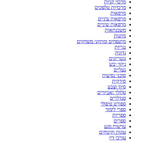
מרכזי קניות
מרכזיות טלפונים
מרפאות
מרפאות עיניים
מרפאות שיניים
משכנתאות
מתנות
מתנפחים ומתקני משחקים
נגריות
נדוניה
נוטריונים
ניקוי יבש
נעליים
סוכני נסיעות
סידקית
סיוד וצבע
סלולר ואביזרים
סנדלרים
ספורט טיפולי
ספרי לימוד
ספריות
ספרים
עדשות מגע
עוגות וקינוחים
עורכי דין