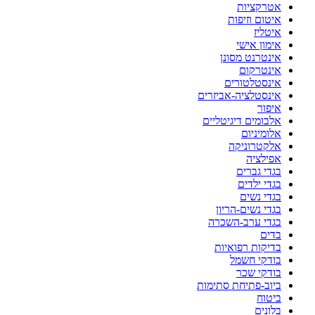
אטרקציות
איטום וזיפות
איטליז
אימון אישי
אינטרנט מסונן
אינטרקום
אינסטלטורים
אינסטלציה-אביזרים
איפור
אלבומים דיגיטליים
אלומיניום
אלקטרוניקה
אפילציה
בגדי גברים
בגדי ילדים
בגדי נשים
בגדי נשים-הריון
בגדי ערב-השכרה
בדים
בדיקות רפואיות
בודקי חשמל
בודקי שכר
ביוב-פתיחת סתימות
ביטוח
בלונים