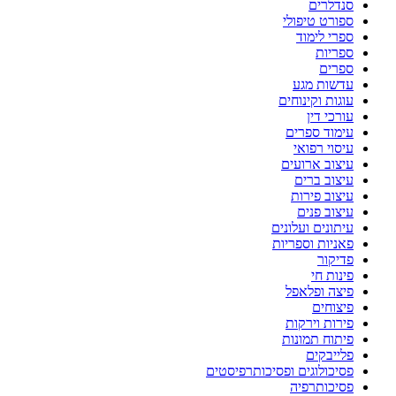
סנדלרים
ספורט טיפולי
ספרי לימוד
ספריות
ספרים
עדשות מגע
עוגות וקינוחים
עורכי דין
עימוד ספרים
עיסוי רפואי
עיצוב ארועים
עיצוב ברים
עיצוב פירות
עיצוב פנים
עיתונים ועלונים
פאניות וספריות
פדיקור
פינות חי
פיצה ופלאפל
פיצוחים
פירות וירקות
פיתוח תמונות
פלייבקים
פסיכולוגים ופסיכותרפיסטים
פסיכותרפיה