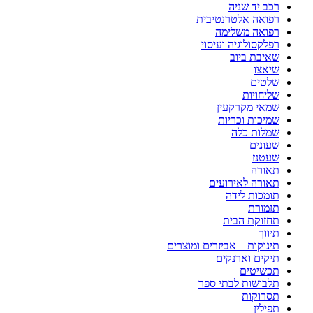
רכב יד שניה
רפואה אלטרנטיבית
רפואה משלימה
רפלקסולוגיה ועיסוי
שאיבת ביוב
שיאצו
שלטים
שליחויות
שמאי מקרקעין
שמיכות וכריות
שמלות כלה
שעונים
שעטנז
תאורה
תאורה לאירועים
תומכות לידה
תזמורת
תחזוקת הבית
תיווך
תינוקות – אביזרים ומוצרים
תיקים וארנקים
תכשיטים
תלבושות לבתי ספר
תסרוקות
תפילין