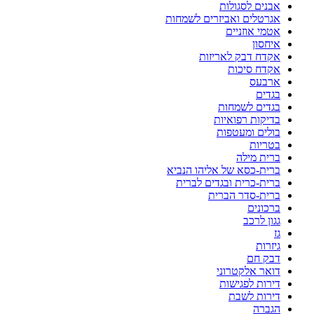
אבנים לסגולות
אגרטלים ואביזרים לשמחות
אטמי אוזניים
איחסון
אקדח דבק לאריזות
אקדח סיכות
ארבעס
בגדים
בגדים לשמחות
בדיקות רפואיות
בולים ומעטפות
בטריות
ברית מילה
ברית-כסא של אליהו הנביא
ברית-כרית ובגדים לברית
ברית-סדר הברית
ברכונים
גגון לרכב
גז
גיזרות
דבק חם
דואר אלקטרוני
דירות לפגישות
דירות לשבת
הגברה