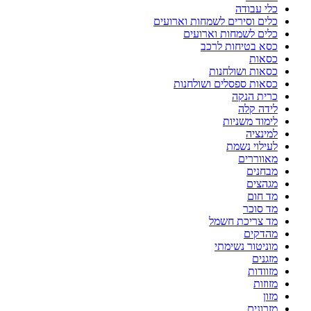
כלי עבודה
כלים וסירים לשמחות וארועים
כלים לשמחות וארועים
כסא בטיחות לרכב
כסאות
כסאות ושולחנות
כסאות ספסלים ושולחנות
כרית הנקה
לידה קלה
לימוד משניות
למינציה
לעילוי נשמת
מאווררים
מבחנים
מגהצים
מד חום
מד סוכר
מד צריכת חשמל
מהדקים
מוניטור נשימתי
מזגנים
מזוודות
מזוזות
מזון
מזרונים