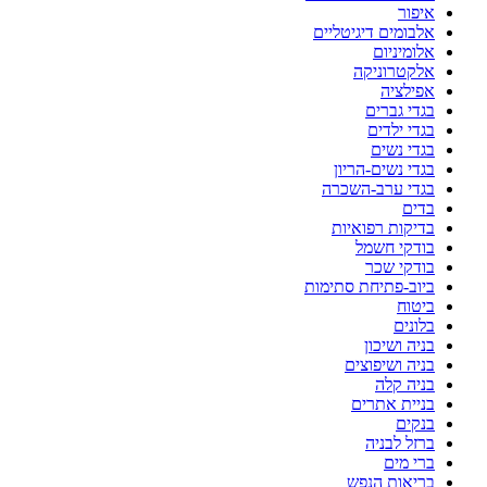
איפור
אלבומים דיגיטליים
אלומיניום
אלקטרוניקה
אפילציה
בגדי גברים
בגדי ילדים
בגדי נשים
בגדי נשים-הריון
בגדי ערב-השכרה
בדים
בדיקות רפואיות
בודקי חשמל
בודקי שכר
ביוב-פתיחת סתימות
ביטוח
בלונים
בניה ושיכון
בניה ושיפוצים
בניה קלה
בניית אתרים
בנקים
ברזל לבניה
ברי מים
בריאות הנפש