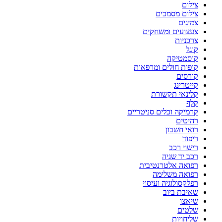
צילום
צילום מסמכים
צמיגים
צעצועים ומשחקים
צרכניות
קוגל
קוסמטיקה
קופות חולים ומרפאות
קורסים
קייטרינג
קלינאי תקשורת
קלף
קרמיקה וכלים סניטריים
רהיטים
רואי חשבון
ריפוד
רישוי רכב
רכב יד שניה
רפואה אלטרנטיבית
רפואה משלימה
רפלקסולוגיה ועיסוי
שאיבת ביוב
שיאצו
שלטים
שליחויות