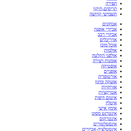
תפירה
תריסים-תיקון
תשמישי קדושה
אבחונים
אביזרי אופנה
אביזרי רכב
אדריכלים
אוכל מוכן
אולמות
אולפני הקלטה
אומנות ויצירה
אופטיקה
אופניים
אורטופדיה
אזעקה ומיגון
אזרחויות
אטרקציות
איטום וזיפות
איטליז
אימון אישי
אינטרנט מסונן
אינטרקום
אינסטלטורים
אינסטלציה-אביזרים