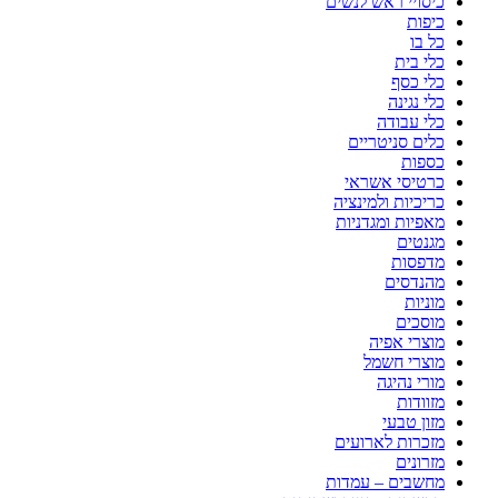
כיסויי ראש לנשים
כיפות
כל בו
כלי בית
כלי כסף
כלי נגינה
כלי עבודה
כלים סניטריים
כספות
כרטיסי אשראי
כריכיות ולמינציה
מאפיות ומגדניות
מגנטים
מדפסות
מהנדסים
מוניות
מוסכים
מוצרי אפיה
מוצרי חשמל
מורי נהיגה
מזוודות
מזון טבעי
מזכרות לארועים
מזרונים
מחשבים – עמדות