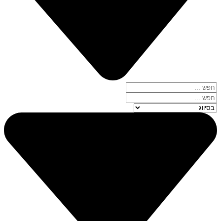
Search
...
Search
...