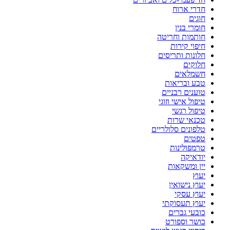
חדרי ארוח
חוגים
חומרי בנין
חותמות וחריטה
חיפוי קירות
חלונות ותריסים
חלוקים
חשמלאים
טבע ובריאות
טוענים רבניים
טיפול אישי וזוגי
טיפול רגשי
טכנאי שרות
טלפונים סלולריים
טפטים
טרמפולינות
יודאיקה
יין ומשקאות
יעוץ
יעוץ נישואין
יעוץ עסקי
יעוץ תעסוקתי
כובעי גברים
כושר וספורט