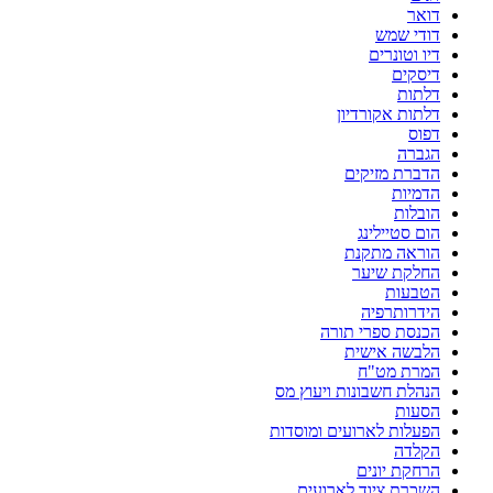
דואר
דודי שמש
דיו וטונרים
דיסקים
דלתות
דלתות אקורדיון
דפוס
הגברה
הדברת מזיקים
הדמיות
הובלות
הום סטיילינג
הוראה מתקנת
החלקת שיער
הטבעות
הידרותרפיה
הכנסת ספרי תורה
הלבשה אישית
המרת מט"ח
הנהלת חשבונות ויעוץ מס
הסעות
הפעלות לארועים ומוסדות
הקלדה
הרחקת יונים
השכרת ציוד לארועים