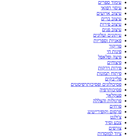
עימוד ספרים
עיסוי רפואי
עיצוב ארועים
עיצוב ברים
עיצוב פירות
עיצוב פנים
עיתונים ועלונים
פאניות וספריות
פדיקור
פינות חי
פיצה ופלאפל
פיצוחים
פירות וירקות
פיתוח תמונות
פלייבקים
פסיכולוגים ופסיכותרפיסטים
פסיכותרפיה
פעקלאך
פרגולות והצללה
פרחים
פרסום וקופירייטינג
צ'ולנט
צבע וסיד
צורפים
ציוד למוסדות