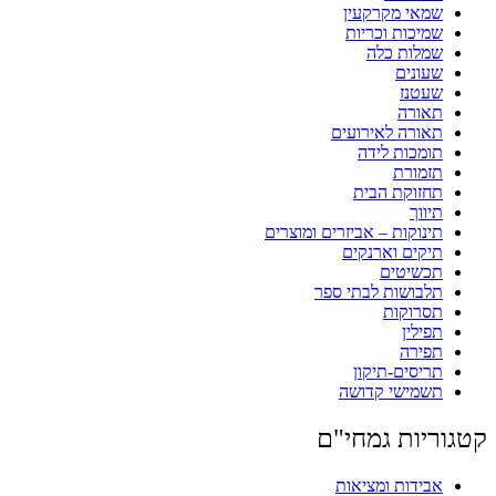
שמאי מקרקעין
שמיכות וכריות
שמלות כלה
שעונים
שעטנז
תאורה
תאורה לאירועים
תומכות לידה
תזמורת
תחזוקת הבית
תיווך
תינוקות – אביזרים ומוצרים
תיקים וארנקים
תכשיטים
תלבושות לבתי ספר
תסרוקות
תפילין
תפירה
תריסים-תיקון
תשמישי קדושה
קטגוריות גמחי"ם
אבידות ומציאות