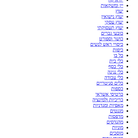
יין ומשקאות
יעוץ
יעוץ נישואין
יעוץ עסקי
יעוץ תעסוקתי
כובעי גברים
כושר וספורט
כיסויי ראש לנשים
כיפות
כל בו
כלי בית
כלי כסף
כלי נגינה
כלי עבודה
כלים סניטריים
כספות
כרטיסי אשראי
כריכיות ולמינציה
מאפיות ומגדניות
מגנטים
מדפסות
מהנדסים
מוניות
מוסכים