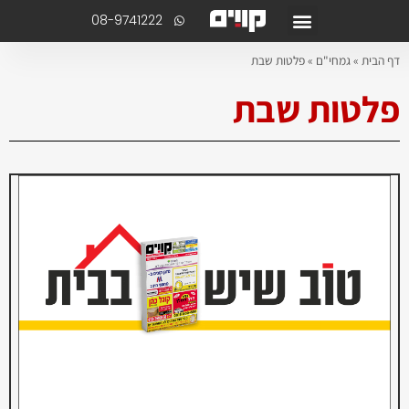
08-9741222
דף הבית
»
גמחי"ם
»
פלטות שבת
פלטות שבת