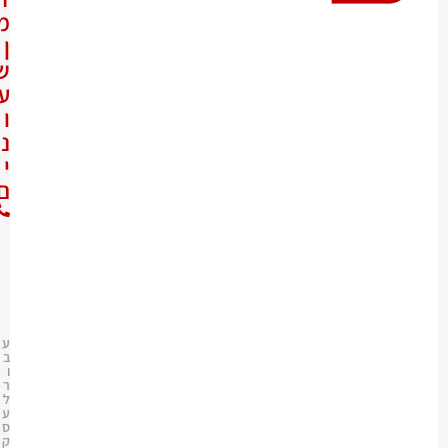
מ
ן
ש
ע
ו
נ
י
ם
0
8
-
9
7
4
0
1
9
9
ע
ב
ו
ר
ל
ע
ס
ק