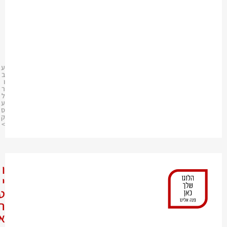
5
0
-
4
1
5
5
5
4
6
ע
ב
ו
ר
ל
ע
ס
ק
>
ו
י
ט
ר
א