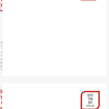
ק
0
8
-
9
7
9
1
8
9
4
ע
ב
ו
ר
ל
ע
ס
ק
>
פ
ר
י
ד