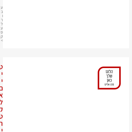
0
ע
ב
ו
ר
ל
ע
ס
ק
>
ט
י
י
ם
א
ל
ק
ט
ר
י