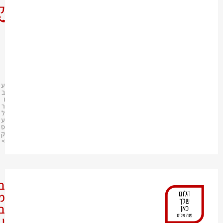
ק
0
8
-
9
7
4
5
0
0
0
ע
ב
ו
ר
ל
ע
ס
ק
>
ב
מ
ב
ו