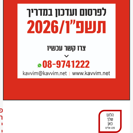
פ
ר
י
י