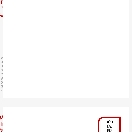
ז
'
0
5
2
-
7
6
3
4
4
9
0
ע
ב
ו
ר
ל
ע
ס
ק
>
ע
ו
ל