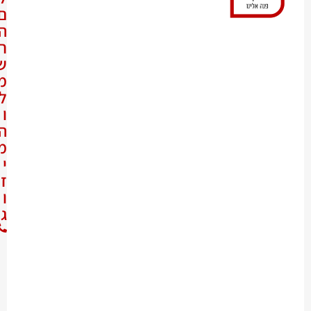
ם
ה
ח
ש
מ
ל
ו
ה
מ
י
ז
ו
ג
0
5
2
-
7
6
4
7
4
0