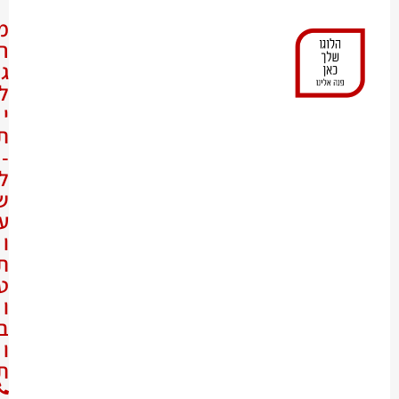
מ
ר
ג
ל
י
ת
-
ל
ש
ע
ו
ת
ט
ו
ב
ו
ת
0